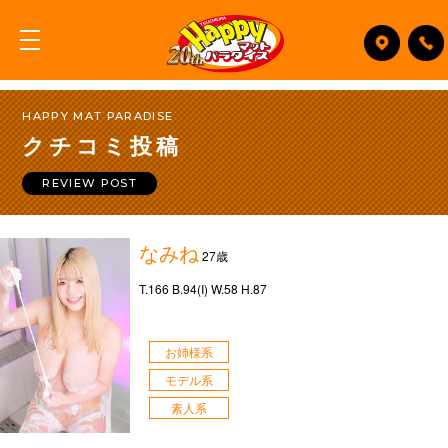
HAPPY MAT PARADISE
クチコミ投稿
REVIEW POST
なみね
27歳
T.166 B.94(I) W.58 H.87
お姉様系
モデル系
素人系