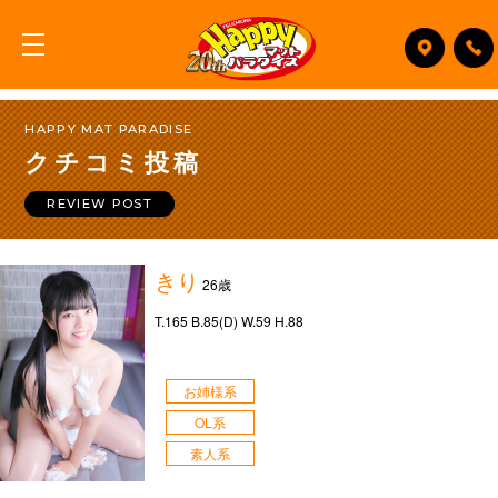
HAPPY MAT PARADISE
クチコミ投稿
REVIEW POST
きり
26歳
T.165 B.85(D) W.59 H.88
お姉様系
OL系
素人系